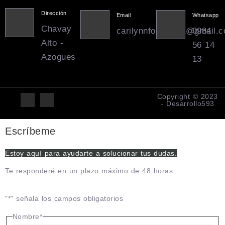
Dirección
Email
Whatsapp
Chavay
carilynnfotografia@gmail.
0984
Alto -
56 14
Azogues
13
Copyright © 2023
- Desarrollo593
Escríbeme
Estoy aquí para ayudarte a solucionar tus dudas.
Te responderé en un plazo máximo de 48 horas.
"
*
" señala los campos obligatorios
Nombre
*